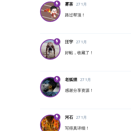
雾茶
27 1月
路过帮顶！
汪宇
27 1月
好帖，收藏了！
老狐狸
27 1月
感谢分享资源！
河石
27 1月
写得真详细！