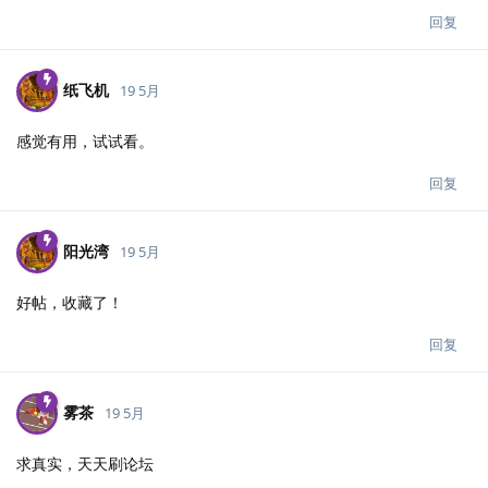
回复
纸飞机
19 5月
感觉有用，试试看。
回复
阳光湾
19 5月
好帖，收藏了！
回复
雾茶
19 5月
求真实，天天刷论坛