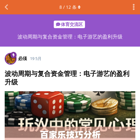
8
/
12
条
体育交流区
波动周期与复合资金管理：电子游艺的盈利升级
必须
19 5月
波动周期与复合资金管理：电子游艺的盈利
升级