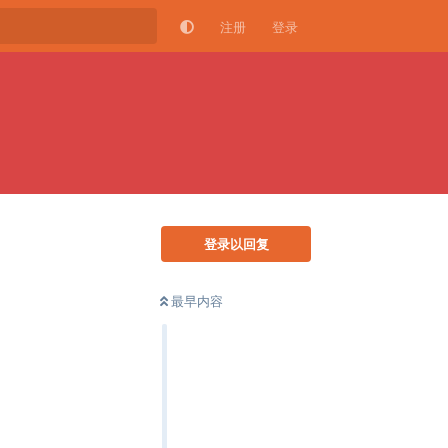
注册
登录
登录以回复
最早内容