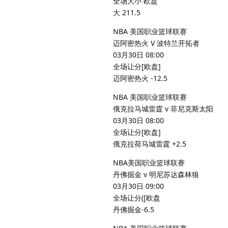
全场大小 欧盘
大 211.5
NBA 美国职业篮球联赛
迈阿密热火 V 波特兰开拓者
03月30日 08:00
全场让分[欧盘]
迈阿密热火 -12.5
NBA 美国职业篮球联赛
俄克拉马城雷霆 v 菲尼克斯太阳
03月30日 08:00
全场让分[欧盘]
俄克拉荷马城雷霆 +2.5
NBA美国职业篮球联赛
丹佛掘金 v 明尼苏达森林狼
03月30日 09:00
全场让分([欧盘
丹佛掘金-6.5