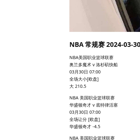
NBA 常规赛 2024-03-3
NBA美国职业篮球联赛
奥兰多魔术 v 洛杉矶快船
03月30日 07:00
全场大小[欧盘]
大 210.5
NBA 美国职业篮球联赛
华盛顿奇才 v 底特律活塞
03月30日 07:00
全场让分 [欧盘]
华盛顿奇才 -4.5
NBA 美国职业篮球联赛