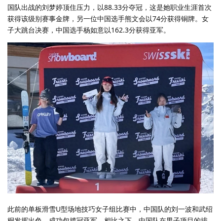
国队出战的刘梦婷顶住压力，以88.33分夺冠，这是她职业生涯首次
获得该级别赛事金牌，另一位中国选手熊文会以74分获得铜牌。女
子大跳台决赛，中国选手杨如意以162.3分获得亚军。
此前的单板滑雪U型场地技巧女子组比赛中，中国队的刘一波和武绍
桐发挥出色，成功包揽冠亚军。相比之下，中国队在男子项目的排