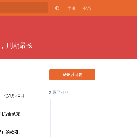
注册
登录
产，刑期最长
登录以回复
最早内容
他4月30日
判后全被充
新元）的款项。