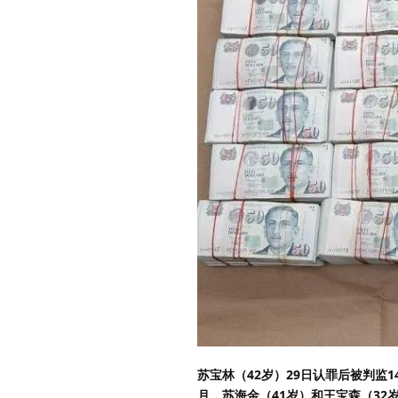
苏宝林（42岁）29日认罪后被判监
月，苏海金（41岁）和王宝森（32