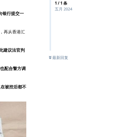
1
/
1
条
五月 2024
向银行提交一
，再从香港汇
因此建议法官判
最新回复
也配合警方调
人在被控后都不