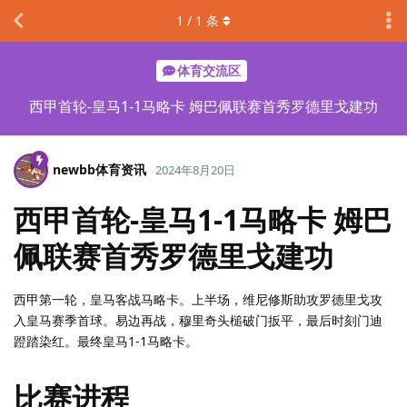
1
/
1
条
体育交流区
西甲首轮-皇马1-1马略卡 姆巴佩联赛首秀罗德里戈建功
newbb体育资讯
2024年8月20日
西甲首轮-皇马1-1马略卡 姆巴
佩联赛首秀罗德里戈建功
西甲第一轮，皇马客战马略卡。上半场，维尼修斯助攻罗德里戈攻
入皇马赛季首球。易边再战，穆里奇头槌破门扳平，最后时刻门迪
蹬踏染红。最终皇马1-1马略卡。
比赛进程