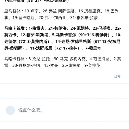
7-维尼修斯（88′ 21-卜拉欣-迪亚斯）
皇马替补：13-卢宁、26-弗兰-冈萨雷斯、16-恩德里克、18-巴列
霍、19-塞巴略斯、20-弗兰-加西亚、31-雅各布-拉蒙
马略卡首发：1-格雷夫、21-拉伊洛、24-瓦朗特、23-马菲奥、22-
莫西卡、12-穆萨-科斯塔、5-马斯卡雷尔（90+3′ 6-科佩特）、10-
达德尔（72′ 8-莫拉内斯）、14-达尼-罗德里格斯（67′ 18-安东尼
奥-桑切斯）、11-浅野拓磨（72′ 17-拉林）、7-穆里奇
马略卡替补：3-托尼-拉托、30-马克-多梅内克、4-范德海登、2-莫
雷、33-丹尼尔-卢纳、13-罗曼、25-库拉尔、9-普拉茨
回复
说点什么吧...