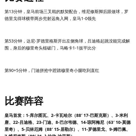
第13分钟，皇马前场三叉戟的默契配合，维尼修斯脚后跟做球，罗
德里戈得球横带两步兜射远角入网，皇马1-0领先
第53分钟，达尼-罗德里格斯开出左侧角球，吕迪格起跳没能完成解
围，身后的穆里奇头槌破门，马略卡1-1扳平比分
第90+5分钟，门迪拼抢中蹬踏穆里奇小腿吃到直红
比赛阵容
皇马首发：1-库尔图瓦、2-卡瓦哈尔（88′ 17-巴斯克斯）、3-米利
唐、22-吕迪格、23-门迪、8-巴尔韦德、14-琼阿梅尼（63′ 10-莫德
里奇）、5-贝林厄姆（88′ 15-居勒尔）、11-罗德里戈、9-姆巴佩、