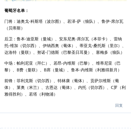
葡萄牙名单：
门将：迪奥戈-科斯塔（波尔图）、若泽-萨（狼队）、鲁伊-席尔瓦
（贝蒂斯）
后卫：鲁本-迪亚斯（曼城）、安东尼奥-席尔瓦（本菲卡）、雷纳
托-维加（切尔西）、伊纳西奥（葡体）、蒂亚戈-桑托斯（里尔）、
达洛特（曼联）、努诺-门德斯（巴黎圣日耳曼）、塞梅多（狼队）
中场：帕利尼亚（拜仁）、若昂-内维斯（巴黎）、维蒂尼亚（巴
黎）、B费（曼联）、B席（曼城）、鲁本-内维斯（利雅得新月）
前锋：菲利克斯（切尔西）、特林康（葡体）、贡萨尔维斯（葡
体）、莱奥（米兰）、古恩达（葡体）、内托（切尔西）、C罗（利
雅得胜利）、若塔（利物浦）
回复