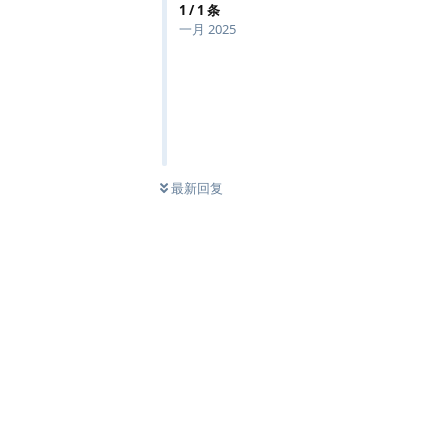
1
/
1
条
一月 2025
最新回复