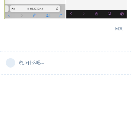
回复
说点什么吧...