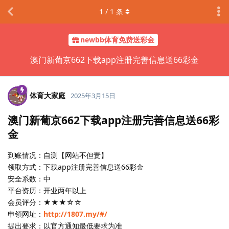
1
/
1
条
newbb体育免费送彩金
澳门新葡京662下载app注册完善信息送66彩金
体育大家庭
2025年3月15日
澳门新葡京662下载app注册完善信息送66彩
金
到账情况：自测【网站不但责】
领取方式：下载app注册完善信息送66彩金
安全系数：中
平台资历：开业两年以上
会员评分：★★★☆☆
申領网址：
http://1807.my/#/
提出要求：以官方通知最低要求为准