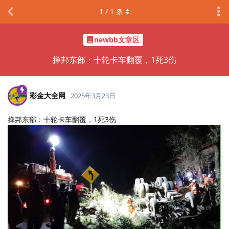
1
/
1
条
newbb文章区
掸邦东部：十轮卡车翻覆，1死3伤
彩金大全网
2025年3月23日
掸邦东部：十轮卡车翻覆，1死3伤