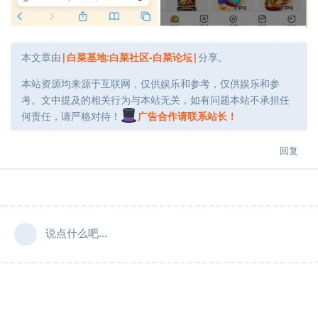
本文章由
|白菜基地:白菜社区-白菜论坛|
分享。
本站资源均来源于互联网，仅供娱乐和参考，仅供娱乐和参
考。文中提及的相关行为与本站无关，如有问题本站不承担任
何责任，请严格对待！
广告合作请联系站长！
回复
说点什么吧...