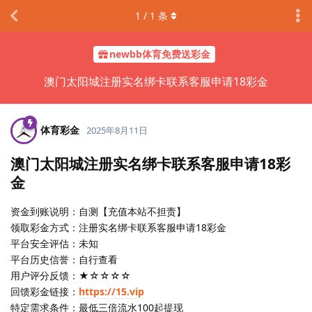
1
/
1
条
newbb体育免费送彩金
澳门太阳城注册实名绑卡联系客服申请18彩金
体育彩金
2025年8月11日
澳门太阳城注册实名绑卡联系客服申请18彩
金
资金到账说明：自测【充值本站不担责】
领取彩金方式：注册实名绑卡联系客服申请18彩金
平台安全评估：未知
平台历史信誉：自行查看
用户评分反馈：★☆☆☆☆
回馈彩金链接：
https://15.vip
特定需求条件：最低三倍流水100起提现