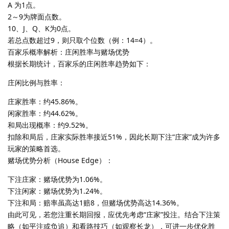
A 为1点。
2～9为牌面点数。
10、J、Q、K为0点。
若总点数超过9，则只取个位数（例：14=4）。
百家乐概率解析：庄闲胜率与赌场优势
根据长期统计，百家乐的庄闲胜率趋势如下：
庄闲比例与胜率：
庄家胜率：约45.86%。
闲家胜率：约44.62%。
和局出现概率：约9.52%。
扣除和局后，庄家实际胜率接近51%，因此长期下注“庄家”成为许多
玩家的策略首选。
赌场优势分析（House Edge）：
下注庄家：赌场优势为1.06%。
下注闲家：赌场优势为1.24%。
下注和局：赔率虽高达1赔8，但赌场优势高达14.36%。
由此可见，若您注重长期回报，应优先考虑“庄家”投注。结合下注策
略（如平注或负追）和看路技巧（如观察长龙），可进一步优化胜