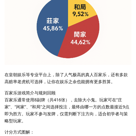
在皇朝娱乐等专业平台上，除了人气极高的真人百家乐，还有多款
高赔率老虎机可选择，让你在娱乐之余也能拥有更多胜算。
百家乐游戏简介与规则回顾
百家乐通常使用8副牌（共416张），去除大小鬼。玩家可在“庄
家”、“闲家”、“和局”之间选择投注，最终由哪一方的点数最接近9点
即为胜方。玩家不参与发牌，仅需判断下注方向，适合初学者与策
略型玩家。
计分方式图解：