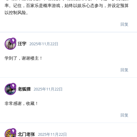
率。记住，百家乐是概率游戏，始终以娱乐心态参与，并设定预算
以控制风险。
回复
汪宇
2025年11月22日
学到了，谢谢楼主！
回复
老狐狸
2025年11月22日
非常感谢，收藏！
回复
北门老张
2025年11月22日