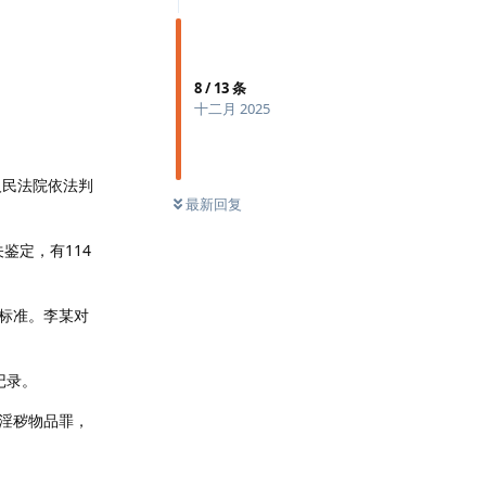
8
/
13
条
十二月 2025
人民法院依法判
最新回复
鉴定，有114
标准。李某对
记录。
淫秽物品罪，