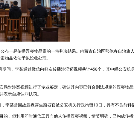
书网公布一起传播淫秽物品案的一审判决结果。内蒙古自治区鄂伦春自治旗
涉案物品依法予以没收处理。
年5月期间，李某通过微信向好友传播涉淫秽视频共计458个，其中经公安机关
安局对涉案视频进行了专业鉴定，确认其内容已符合刑法规定的淫秽物品
并表示自愿认罪认罚。
4日，李某曾因故意裸露生殖器官被公安机关行政拘留10日，具有不良前科
目的，但利用即时通信工具向他人传播淫秽视频，情节明确，已构成传播