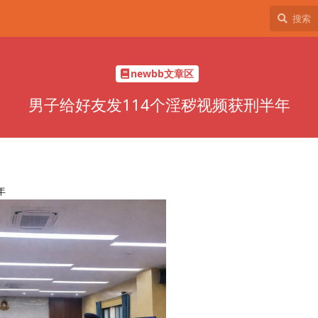
newbb文章区
男子给好友发114个淫秽视频获刑半年
年