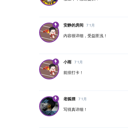
安静的房间
7 1月
内容很详细，受益匪浅！
小雨
7 1月
前排打卡！
老狐狸
7 1月
写得真详细！