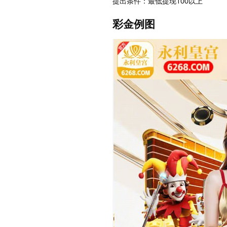
提出条件：最低提现100以上
彩金例图