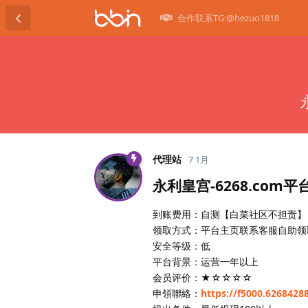
合作联系TG:@hezuo1818
代理站
7 1月
永利皇宫-6268.com
到账费用：自测【白菜社区不担责】
领取方式：平台主页联系客服自助领
安全等级：低
平台背景：运营一年以上
会员评价：★☆☆☆☆
申領聯絡：
https://f5000.6268428