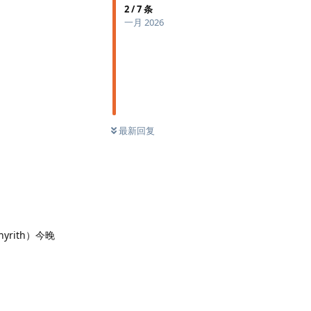
2
/
7
条
一月 2026
最新回复
rith）今晚
回复