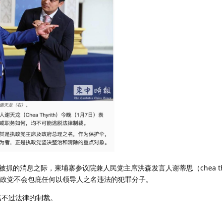
的消息之际，柬埔寨参议院兼人民党主席洪森发言人谢蒂思（chea thy
执政党不会包庇任何以领导人之名违法的犯罪分子。
逃不过法律的制裁。