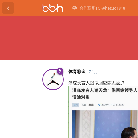
合作联系TG:@hezuo1818
体育彩金
7 1月
洪森发言人疑似回应陈志被抓