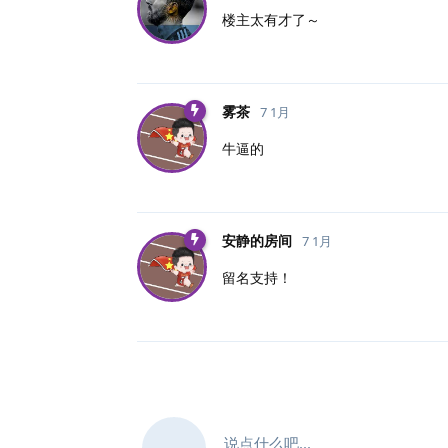
楼主太有才了～
雾茶
7 1月
牛逼的
安静的房间
7 1月
留名支持！
说点什么吧...